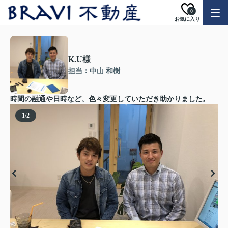
0
お気に入り
K.U様
担当：中山 和樹
時間の融通や日時など、色々変更していただき助かりました。
1
/
2