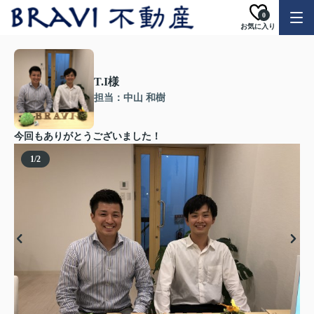
0
お気に入り
T.I様
担当：中山 和樹
今回もありがとうございました！
1
/
2