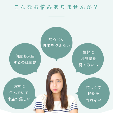
こんな
お悩み
ありませんか？
なるべく
外出を控えたい
気軽に
何度も来店
お部屋を
するのは億劫
見てみたい
遠方に
忙しくて
住んでいて
時間を
来店が難しい
作れない