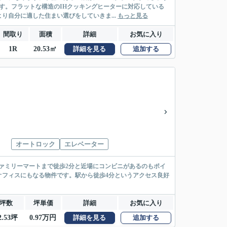
す。フラットな構造のIHクッキングヒーターに対応している
自分に適した住まい選びをしていきま...
もっと見る
間取り
面積
詳細
お気に入り
1R
20.53㎡
詳細を見る
追加する
オートロック
エレベーター
ファミリーマートまで徒歩2分と近場にコンビニがあるのもポイ
オフィスにもなる物件です。駅から徒歩4分というアクセス良好
坪数
坪単価
詳細
お気に入り
2.53坪
0.97万円
詳細を見る
追加する