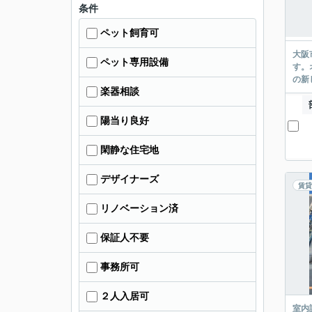
条件
ペット飼育可
大阪
ペット専用設備
す。
の新
楽器相談
陽当り良好
閑静な住宅地
デザイナーズ
賃貸
リノベーション済
保証人不要
事務所可
２人入居可
室内