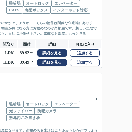
駐輪場
オートロック
エレベーター
CATV
宅配ボックス
インターネット対応
」はいかがでしょうか。こちらの物件は閑静な住宅地にありま
く物音が気になる方にお勧めなのが角部屋です。新しい土地で
、当社にお任せ下さい。素敵なお部屋...
もっと見る
間取り
面積
詳細
お気に入り
1LDK
39.92㎡
詳細を見る
追加する
1LDK
39.49㎡
詳細を見る
追加する
駐輪場
オートロック
エレベーター
光ファイバー
防犯カメラ
敷地内ごみ置き場
屋になります。余裕のある生活は広々1Rからいかがでしょう