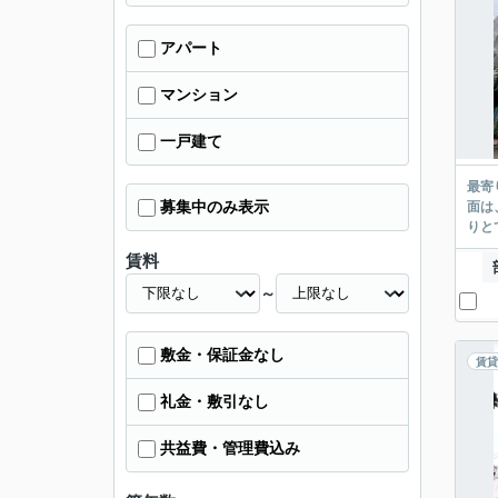
アパート
マンション
一戸建て
最寄
募集中のみ表示
面は
りと
賃料
～
敷金・保証金なし
賃貸
礼金・敷引なし
共益費・管理費込み