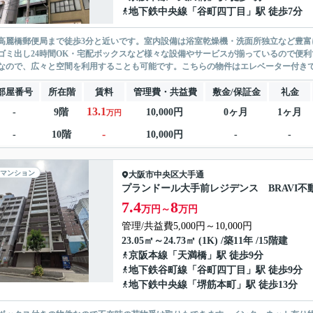
地下鉄中央線
「
谷町四丁目
」駅 徒歩7分
高麗橋郵便局まで徒歩3分と近いです。室内設備は浴室乾燥機・洗面所独立など豊
ゴミ出し24時間OK・宅配ボックスなど様々な設備やサービスが揃っているので便
なので、広々と空間を利用することも可能です。こちらの物件はエレベーター付きです
部屋番号
所在階
賃料
管理費・共益費
敷金/保証金
礼金
13.1
-
9階
10,000円
0ヶ月
1ヶ月
万円
-
-
10階
10,000円
-
-
マンション
大阪市中央区
大手通
プランドール大手前レジデンス BRAVI不
7.4
8
万円～
万円
管理/共益費5,000円～10,000円
23.05㎡～24.73㎡ (1K) /築11年 /15階建
京阪本線
「
天満橋
」駅 徒歩9分
地下鉄谷町線
「
谷町四丁目
」駅 徒歩9分
地下鉄中央線
「
堺筋本町
」駅 徒歩13分