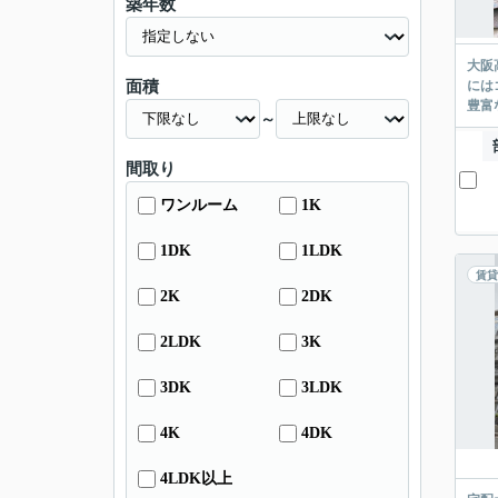
築年数
大阪
面積
には
豊富
～
間取り
ワンルーム
1K
1DK
1LDK
賃貸
2K
2DK
2LDK
3K
3DK
3LDK
4K
4DK
4LDK以上