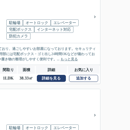
駐輪場
オートロック
エレベーター
宅配ボックス
インターネット対応
防犯カメラ
っており、過ごしやすいお部屋になっております。セキュリティ
用部には宅配ボックス・ゴミ出し24時間OKなどが備わってお
き物の整理がしやすく便利です。...
もっと見る
間取り
面積
詳細
お気に入り
1LDK
38.33㎡
詳細を見る
追加する
駐輪場
オートロック
エレベーター