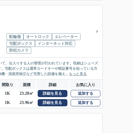
駐輪場
オートロック
エレベーター
宅配ボックス
インターネット対応
防犯カメラ
ていて、出入りする人の管理が行われています。収納はシューズ
す。宅配ボックスは通常カードキーや暗証番号を知っている方
・洗面所独立など充実した設備を備え...
もっと見る
間取り
面積
詳細
お気に入り
1K
23.28㎡
詳細を見る
追加する
1K
23.96㎡
詳細を見る
追加する