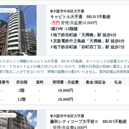
マンション
大阪市中央区
大手通
キャピトル大手通 BRAVI不動産
-万円
管理/共益費10,000円
/築19年 /14階建
地下鉄谷町線
「
天満橋
」駅 徒歩6分
京阪電鉄中之島線
「
天満橋
」駅 徒歩6分
地下鉄谷町線
「
谷町四丁目
」駅 徒歩7分
わりポイント満載のキャピトル大手通 BRAVI不動産。オートロックが設置され
クス・クロゼットなどが備え付けられているので、衣類や日用品の収納に重宝しま
受け取ることができないので、荷物の盗難の心配がいりません。室内設備は浴室乾燥機
屋番号
所在階
賃料
管理費・共益費
敷金/保証金
礼金
-
-
2階
10,000円
-
-
-
-
12階
10,000円
-
-
マンション
大阪市中央区
大手通
藤和シティコープ大手前Ⅱ BRAVI不動産
-
管理/共益費4,000円