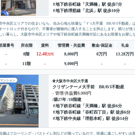
地下鉄谷町線
「
天満橋
」駅 徒歩7分
地下鉄堺筋線
「
北浜
」駅 徒歩10分
市中央区エリアでの住まいなら、住み心地も快適な「Ｙ’s大手通 BRAVI不動産
オートロック付きなので、不審者が建物内に侵入することを抑止します。眠りが浅
しい暮らし。大阪市中央区エリアや地下鉄谷町線天満橋付近にあるお部屋をお探しなら
部屋番号
所在階
賃料
管理費・共益費
敷金/保証金
礼金
12.48
-
8階
8,000円
0万円
13.28万円
万円
-
-
11階
9,000円
-
-
マンション
大阪市中央区
大手通
クリザンテーメ大手前 BRAVI不動産
-
管理/共益費8,000円
/築27年 /10階建
地下鉄谷町線
「
天満橋
」駅 徒歩6分
地下鉄谷町線
「
谷町四丁目
」駅 徒歩6分
地下鉄中央線
「
堺筋本町
」駅 徒歩14分
設備はフローリング・バストイレ別などが揃っているので、快適に過ごしやすいお部