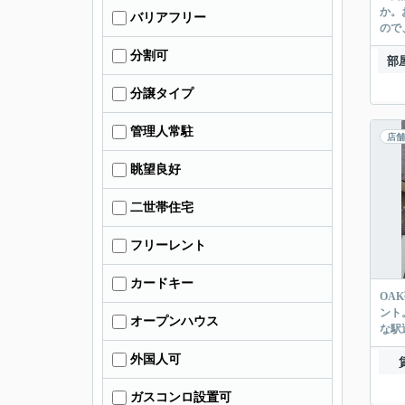
か。
バリアフリー
ので
分割可
部
分譲タイプ
管理人常駐
店舗
眺望良好
二世帯住宅
フリーレント
カードキー
OA
ント
オープンハウス
な駅
外国人可
ガスコンロ設置可