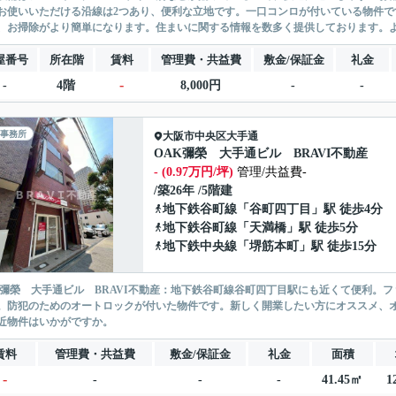
お使いいただける沿線は2つあり、便利な立地です。一口コンロが付いている物件で
、お掃除がより簡単になります。住まいに関する情報を数多く提供しております。より
屋番号
所在階
賃料
管理費・共益費
敷金/保証金
礼金
-
-
4階
8,000円
-
-
事務所
大阪市中央区
大手通
OAK彌榮 大手通ビル BRAVI不動産
- (0.97万円/坪)
管理/共益費-
/築26年 /5階建
地下鉄谷町線
「
谷町四丁目
」駅 徒歩4分
地下鉄谷町線
「
天満橋
」駅 徒歩5分
地下鉄中央線
「
堺筋本町
」駅 徒歩15分
K彌榮 大手通ビル BRAVI不動産：地下鉄谷町線谷町四丁目駅にも近くて便利。
。防犯のためのオートロックが付いた物件です。新しく開業したい方にオススメ、
近物件はいかがですか。
賃料
管理費・共益費
敷金/保証金
礼金
面積
-
-
-
-
41.45㎡
1