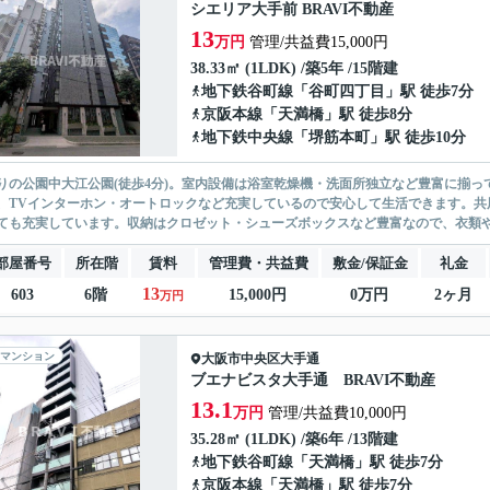
シエリア大手前 BRAVI不動産
13
万円
管理/共益費15,000円
38.33㎡ (1LDK) /築5年 /15階建
地下鉄谷町線
「
谷町四丁目
」駅 徒歩7分
京阪本線
「
天満橋
」駅 徒歩8分
地下鉄中央線
「
堺筋本町
」駅 徒歩10分
りの公園中大江公園(徒歩4分)。室内設備は浴室乾燥機・洗面所独立など豊富に揃
、TVインターホン・オートロックなど充実しているので安心して生活できます。共
ても充実しています。収納はクロゼット・シューズボックスなど豊富なので、衣類や履
部屋番号
所在階
賃料
管理費・共益費
敷金/保証金
礼金
13
603
6階
15,000円
0万円
2ヶ月
万円
マンション
大阪市中央区
大手通
ブエナビスタ大手通 BRAVI不動産
13.1
万円
管理/共益費10,000円
35.28㎡ (1LDK) /築6年 /13階建
地下鉄谷町線
「
天満橋
」駅 徒歩7分
京阪本線
「
天満橋
」駅 徒歩7分