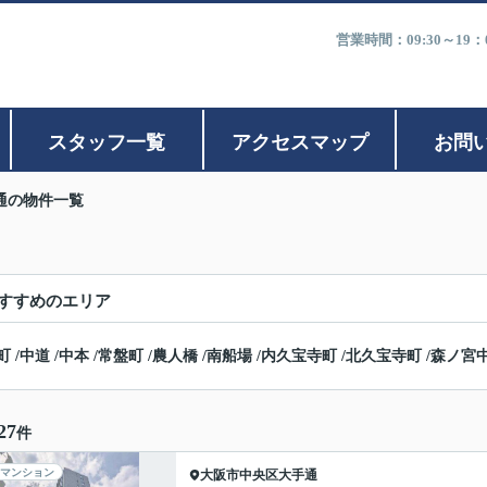
営業時間：09:30～1
スタッフ一覧
アクセスマップ
お問
通の物件一覧
すすめのエリア
町
/
中道
/
中本
/
常盤町
/
農人橋
/
南船場
/
内久宝寺町
/
北久宝寺町
/
森ノ宮
27
件
マンション
大阪市中央区
大手通