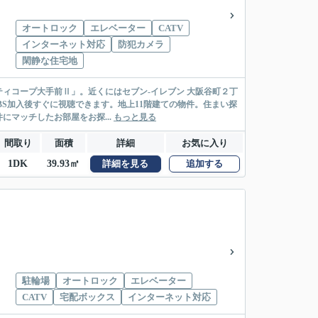
オートロック
エレベーター
CATV
インターネット対応
防犯カメラ
閑静な住宅地
ィコープ大手前Ⅱ」。近くにはセブン-イレブン 大阪谷町２丁
、BS加入後すぐに視聴できます。地上11階建ての物件。住まい探
マッチしたお部屋をお探...
もっと見る
間取り
面積
詳細
お気に入り
1DK
39.93㎡
詳細を見る
追加する
駐輪場
オートロック
エレベーター
CATV
宅配ボックス
インターネット対応