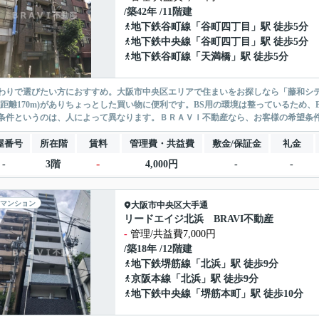
/築42年 /11階建
地下鉄谷町線
「
谷町四丁目
」駅 徒歩5分
地下鉄中央線
「
谷町四丁目
」駅 徒歩5分
地下鉄谷町線
「
天満橋
」駅 徒歩5分
わりで選びたい方におすすめ。大阪市中央区エリアで住まいをお探しなら「藤和シテ
(距離170m)がありちょっとした買い物に便利です。BS用の環境は整っているため
条件というのは、人によって異なります。ＢＲＡＶＩ不動産なら、お客様の希望条件に
屋番号
所在階
賃料
管理費・共益費
敷金/保証金
礼金
-
-
3階
4,000円
-
-
マンション
大阪市中央区
大手通
リードエイジ北浜 BRAVI不動産
-
管理/共益費7,000円
/築18年 /12階建
地下鉄堺筋線
「
北浜
」駅 徒歩9分
京阪本線
「
北浜
」駅 徒歩9分
地下鉄中央線
「
堺筋本町
」駅 徒歩10分