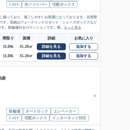
CATV
光ファイバー
宅配ボックス
富に揃っており、過ごしやすいお部屋になっております。共用部
利です。収納はウォークインクロゼット・シューズボックスなど
。駐輪場付きのマンションです。帰...
もっと見る
間取り
面積
詳細
お気に入り
1LDK
35.28㎡
詳細を見る
追加する
1LDK
35.28㎡
詳細を見る
追加する
動産
駐輪場
オートロック
エレベーター
CATV
宅配ボックス
インターネット対応