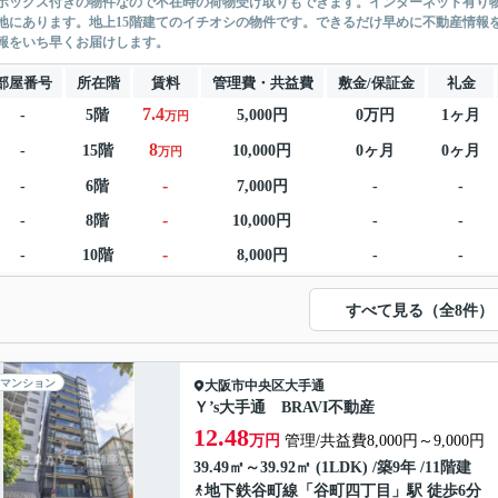
ボックス付きの物件なので不在時の荷物受け取りもできます。インターネット有り
地にあります。地上15階建てのイチオシの物件です。できるだけ早めに不動産情報
報をいち早くお届けします。
部屋番号
所在階
賃料
管理費・共益費
敷金/保証金
礼金
7.4
-
5階
5,000円
0万円
1ヶ月
万円
8
-
15階
10,000円
0ヶ月
0ヶ月
万円
-
-
6階
7,000円
-
-
-
-
8階
10,000円
-
-
-
-
10階
8,000円
-
-
すべて見る（全8件）
マンション
大阪市中央区
大手通
Ｙ’s大手通 BRAVI不動産
12.48
万円
管理/共益費8,000円～9,000円
39.49㎡～39.92㎡ (1LDK) /築9年 /11階建
地下鉄谷町線
「
谷町四丁目
」駅 徒歩6分