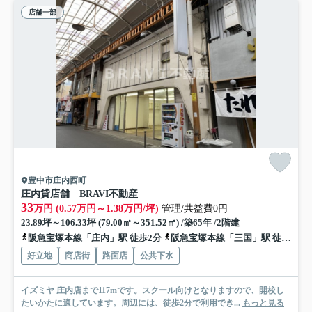
店舗一部
豊中市庄内西町
庄内貸店舗 BRAVI不動産
33
万円 (0.57万円～1.38万円/坪)
管理/共益費0円
23.89坪～106.33坪 (79.00㎡～351.52㎡) /築65年 /2階建
阪急宝塚本線「庄内」駅 徒歩2分
阪急宝塚本線「三国」駅 徒歩23分
好立地
商店街
路面店
公共下水
イズミヤ 庄内店まで117mです。スクール向けとなりますので、開校し
たいかたに適しています。周辺には、徒歩2分で利用でき...
もっと見る