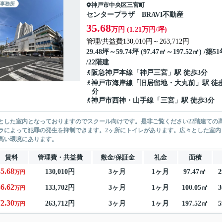
事務所
神戸市中央区
三宮町
センタープラザ BRAVI不動産
35.68
万円 (1.21万円/坪)
管理/共益費130,010円～263,712円
29.48坪～59.74坪 (97.47㎡～197.52㎡) /築5
/22階建
阪急神戸本線
「
神戸三宮
」駅 徒歩3分
神戸市海岸線
「
旧居留地・大丸前
」駅 徒
分
神戸市西神・山手線
「
三宮
」駅 徒歩3分
とした室内となっておりますのでスクール向けです。是非ご覧ください22階建ての
ラによって犯罪の発生を抑制できます。2ヶ所にトイレがあります。広々とした室
高い環境にあります。
賃料
管理費・共益費
敷金/保証金
礼金
面積
35.68
130,010円
3ヶ月
1ヶ月
97.47㎡
2
万円
36.62
133,702円
3ヶ月
1ヶ月
100.05㎡
3
万円
72.30
263,712円
3ヶ月
1ヶ月
197.52㎡
5
万円