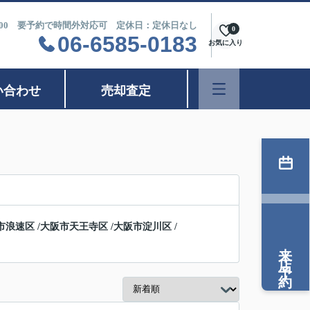
9：00 要予約で時間外対応可 定休日：定休日なし
0
06-6585-0183
お気に入り
い合わせ
売却査定
市浪速区
/
大阪市天王寺区
/
大阪市淀川区
/
来店予約