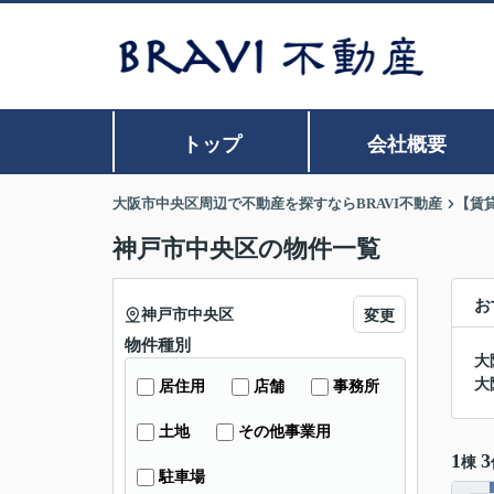
トップ
会社概要
大阪市中央区周辺で不動産を探すならBRAVI不動産
【賃
神戸市中央区の物件一覧
お
神戸市中央区
変更
物件種別
大
大
居住用
店舗
事務所
土地
その他事業用
1
3
棟
駐車場