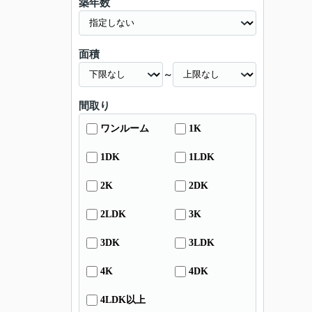
築年数
面積
～
間取り
ワンルーム
1K
1DK
1LDK
2K
2DK
2LDK
3K
3DK
3LDK
4K
4DK
4LDK以上