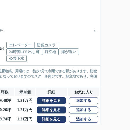
1年
エレベーター
防犯カメラ
歩3
24時間ゴミ出し可
好立地
海が近い
公共下水
高層建築。周辺には、徒歩3分で利用できる駅があります。防犯
内となっておりますのでスクール向けです。好立地であり、利便
坪数
坪単価
詳細
お気に入り
9.48坪
1.21万円
詳細を見る
追加する
0.26坪
1.21万円
詳細を見る
追加する
9.74坪
1.21万円
詳細を見る
追加する