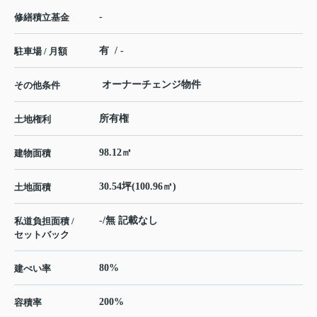
-
修繕積立基金
有 / -
駐車場 / 月額
オーナーチェンジ物件
その他条件
所有権
土地権利
98.12㎡
建物面積
30.54坪(100.96㎡)
土地面積
-/無 記載なし
私道負担面積 /
セットバック
80%
建ぺい率
200%
容積率