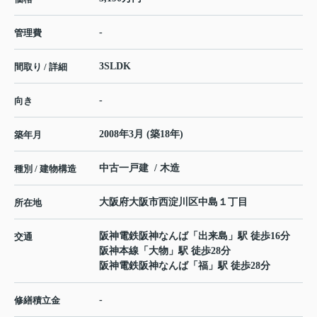
-
管理費
3SLDK
間取り / 詳細
-
向き
2008年3月 (築18年)
築年月
中古一戸建 / 木造
種別 / 建物構造
大阪府
大阪市西淀川区
中島
１丁目
所在地
阪神電鉄阪神なんば
「
出来島
」駅 徒歩16分
交通
阪神本線
「
大物
」駅 徒歩28分
阪神電鉄阪神なんば
「
福
」駅 徒歩28分
-
修繕積立金