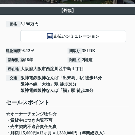
【外観】
3,190万円
価格
支払いシミュレーション
98.12㎡
3SLDK
建物面積
間取り
築18年
2階建
築年数
階建て
大阪府
大阪市西淀川区
中島
１丁目
所在地
阪神電鉄阪神なんば
「
出来島
」駅 徒歩16分
交通
阪神本線
「
大物
」駅 徒歩28分
阪神電鉄阪神なんば
「
福
」駅 徒歩28分
セールスポイント
☆オーナーチェンジ物件☆
・賃貸中につき内覧不可
・売主契約不適合責任免責
・月額115,000円×12ヶ月＝1,380,000円（年間総収入）