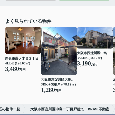
よく見られている物件
大阪市西淀川区中島１丁目
3SLDK (98.12㎡)
奈良市藤ノ木台２丁目
3,190
4LDK (120.07㎡)
万円
3,480
万円
大阪市東淀川区大桐５丁目
3DK＋S(納戸) (78.12㎡)
4
1,280
万円
区の物件一覧
大阪市西淀川区中島一丁目戸建て BRAVI不動産