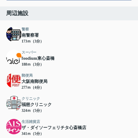
周辺施設
警察
南警察署
173ｍ（3分）
スーパー
foodium東心斎橋
188ｍ（3分）
郵便局
大阪南郵便局
277ｍ（4分）
クリニック
福慈クリニック
324ｍ（5分）
生活雑貨店
ザ・ダイソーフェリチタ心斎橋店
341ｍ（5分）