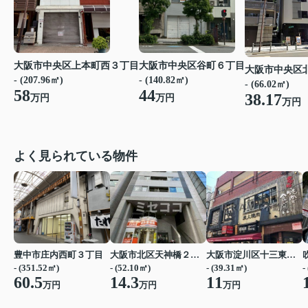
大阪市中央区上本町西３丁目
大阪市中央区谷町６丁目
大阪市中央区
- (207.96㎡)
- (140.82㎡)
- (66.02㎡)
58
44
38.17
万円
万円
万円
よく見られている物件
豊中市庄内西町３丁目
大阪市北区天神橋２丁目
大阪市淀川区十三東２丁目
- (351.52㎡)
- (52.10㎡)
- (39.31㎡)
-
60.5
14.3
11
万円
万円
万円