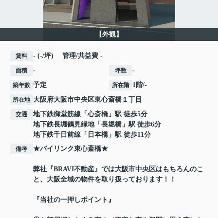
【外観】
- (-/坪) 管理/共益費 -
賃料
-
-
面積
坪数
予定
1階/-
築年数
所在階
大阪府
大阪市中央区
東心斎橋
１丁目
所在地
地下鉄御堂筋線
「
心斎橋
」駅 徒歩5分
交通
地下鉄長堀鶴見緑地
「
長堀橋
」駅 徒歩6分
地下鉄千日前線
「
日本橋
」駅 徒歩11分
★バイリンク東心斎橋★
備考
弊社『BRAVI不動産』では大阪市中央区はもちろんのこ
と、大阪全域の物件を取り扱っております！！
『当社の一押しポイント』