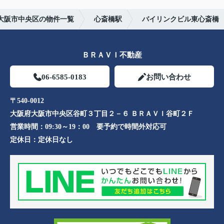
大阪市中央区の物件一覧
心斎橋駅
バイリンクビル東心斎橋
ＢＲＡＶＩ不動産
06-6585-0183
お問い合わせ
〒540-0012
大阪府大阪市中央区谷町３丁目２－６ ＢＲＡＶＩ谷町２Ｆ
営業時間：
09:30～19：00 要予約で時間外対応可
定休日：
定休日なし