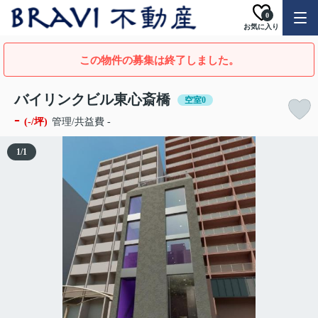
0
お気に入り
この物件の募集は終了しました。
バイリンクビル東心斎橋
空室0
-
(-/坪)
管理/共益費 -
1
/
1