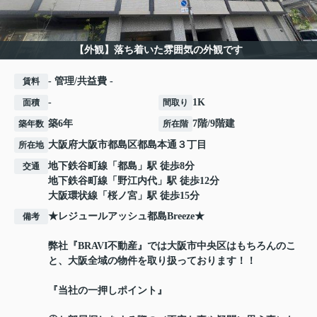
【外観】落ち着いた雰囲気の外観です
- 管理/共益費 -
賃料
-
1K
面積
間取り
築6年
7階/9階建
築年数
所在階
大阪府
大阪市都島区
都島本通
３丁目
所在地
地下鉄谷町線
「
都島
」駅 徒歩8分
交通
地下鉄谷町線
「
野江内代
」駅 徒歩12分
大阪環状線
「
桜ノ宮
」駅 徒歩15分
★レジュールアッシュ都島Breeze★
備考
弊社『BRAVI不動産』では大阪市中央区はもちろんのこ
と、大阪全域の物件を取り扱っております！！
『当社の一押しポイント』