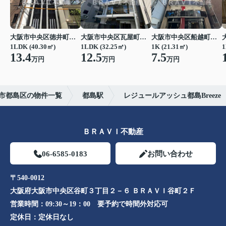
大阪市中央区徳井町２丁目
大阪市中央区瓦屋町１丁目
大阪市中央区船越町２丁目
1LDK (40.30㎡)
1LDK (32.25㎡)
1K (21.31㎡)
1
13.4
12.5
7.5
万円
万円
万円
市都島区の物件一覧
都島駅
レジュールアッシュ都島Breeze
ＢＲＡＶＩ不動産
06-6585-0183
お問い合わせ
〒540-0012
大阪府大阪市中央区谷町３丁目２－６ ＢＲＡＶＩ谷町２Ｆ
営業時間：
09:30～19：00 要予約で時間外対応可
定休日：
定休日なし