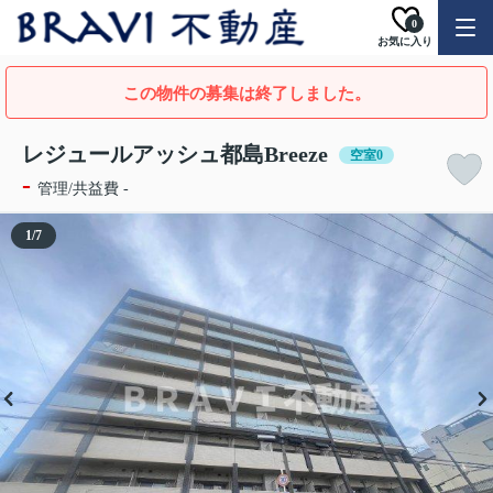
0
お気に入り
この物件の募集は終了しました。
レジュールアッシュ都島Breeze
空室0
-
管理/共益費 -
1
/
7