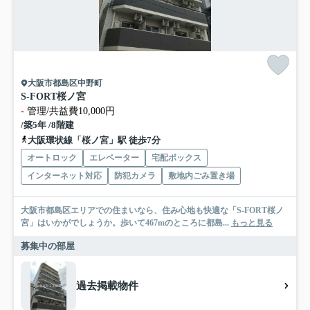
大阪市都島区中野町
S-FORT桜ノ宮
-
管理/共益費10,000円
/築5年 /8階建
大阪環状線「桜ノ宮」駅 徒歩7分
オートロック
エレベーター
宅配ボックス
インターネット対応
防犯カメラ
敷地内ごみ置き場
大阪市都島区エリアでの住まいなら、住み心地も快適な「S-FORT桜ノ
宮」はいかがでしょうか。歩いて467mのところに都島...
もっと見る
募集中の部屋
過去掲載物件