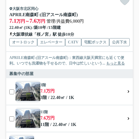
大阪市北区同心
APRILE南森町:(旧アスール南森町)
7.1
7.6
万円～
万円
管理/共益費6,000円
22.40㎡ (1K) /築10年 /15階建
大阪環状線「桜ノ宮」駅 徒歩10分
オートロック
エレベーター
CATV
宅配ボックス
公共下水
APRILE南森町:(旧アスール南森町)：東西線大阪天満宮にも近くて便
利。いつでも洗濯物を干せるので、日中は忙しいという...
もっと見る
募集中の部屋
3階
7.1万円
3階 / 22.40㎡ / 1K
11階
7.6万円
11階 / 22.40㎡ / 1K