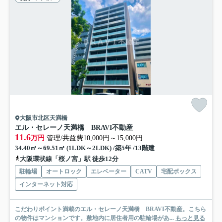
大阪市北区天満橋
エル・セレーノ天満橋 BRAVI不動産
11.6
万円
管理/共益費10,000円～15,000円
34.40㎡～69.51㎡ (1LDK～2LDK) /築5年 /13階建
大阪環状線「桜ノ宮」駅 徒歩12分
駐輪場
オートロック
エレベーター
CATV
宅配ボックス
インターネット対応
こだわりポイント満載のエル・セレーノ天満橋 BRAVI不動産。こちら
の物件はマンションです。敷地内に居住者用の駐輪場があ...
もっと見る