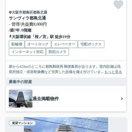
大阪市都島区都島北通
サンヴィラ都島北通
-
管理/共益費8,000円
/築7年 /9階建
大阪環状線「桜ノ宮」駅 徒歩19分
駐輪場
オートロック
エレベーター
宅配ボックス
インターネット対応
防犯カメラ
家から424mのところに都島郵便局 郵便集荷があります。室内設備は洗
面所独立・浴室乾燥機など充実した設備を備え付けていま...
もっと見る
募集中の部屋
過去掲載物件
賃貸マンション