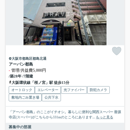
大阪市都島区都島北通
アーバン都島
-
管理/共益費5,000円
/築28年 /7階建
大阪環状線「桜ノ宮」駅 徒歩15分
オートロック
エレベーター
光ファイバー
防犯カメラ
敷地内ごみ置き場
公共下水
「アーバン都島」のここがイチオシ。暮らしに便利な関西スーパー 善源
寺店(スーパー)がこちらから331mのところにあります...
もっと見る
募集中の部屋