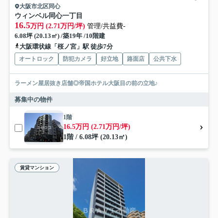
大阪市北区同心
ウィンベル同心一丁目
16.5
万円 (2.71万円/坪)
管理/共益費-
6.08坪 (20.13㎡) /築19年 /10階建
大阪環状線「桜ノ宮」駅 徒歩7分
オートロック
防犯カメラ
好立地
路面店
公共下水
ラーメン屋居抜き店舗◎帝国ホテル大阪目の前の立地♪
募集中の物件
1階
16.5万円 (2.71万円/坪)
1階 / 6.08坪 (20.13㎡)
賃貸マンション