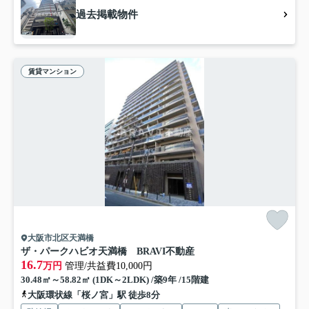
過去掲載物件
賃貸マンション
大阪市北区天満橋
ザ・パークハビオ天満橋 BRAVI不動産
16.7
万円
管理/共益費10,000円
30.48㎡～58.82㎡ (1DK～2LDK) /築9年 /15階建
大阪環状線「桜ノ宮」駅 徒歩8分