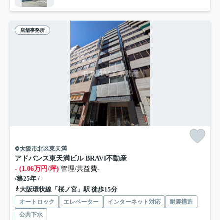
店舗事務所
大阪市北区東天満
アドバンス東天満ビル BRAVI不動産
- (1.06万円/坪)
管理/共益費-
/築25年 /-
大阪環状線「桜ノ宮」駅 徒歩15分
オートロック
エレベーター
インターネット対応
耐震構造
公共下水