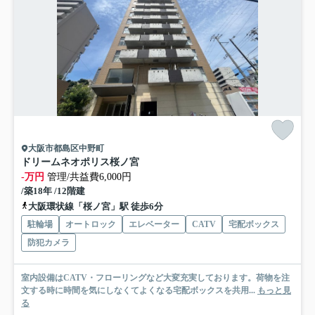
大阪市都島区中野町
ドリームネオポリス桜ノ宮
-万円
管理/共益費6,000円
/築18年 /12階建
大阪環状線「桜ノ宮」駅 徒歩6分
駐輪場
オートロック
エレベーター
CATV
宅配ボックス
防犯カメラ
室内設備はCATV・フローリングなど大変充実しております。荷物を注
文する時に時間を気にしなくてよくなる宅配ボックスを共用...
もっと見
る