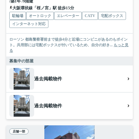
/築1年 /9階建
大阪環状線「桜ノ宮」駅 徒歩15分
駐輪場
オートロック
エレベーター
CATV
宅配ボックス
インターネット対応
ローソン 都島警察署前まで徒歩4分と近場にコンビニがあるのもポイン
ト。共用部には宅配ボックスが付いているため、自分の好き...
もっと見
る
募集中の部屋
過去掲載物件
過去掲載物件
店舗一部