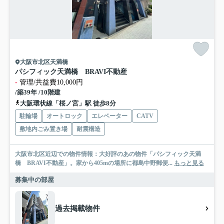
大阪市北区天満橋
パシフィック天満橋 BRAVI不動産
-
管理/共益費10,000円
/築39年 /10階建
大阪環状線「桜ノ宮」駅 徒歩8分
駐輪場
オートロック
エレベーター
CATV
敷地内ごみ置き場
耐震構造
大阪市北区近辺での物件情報：大好評のあの物件「パシフィック天満
橋 BRAVI不動産」。家から405mの場所に都島中野郵便...
もっと見る
募集中の部屋
過去掲載物件