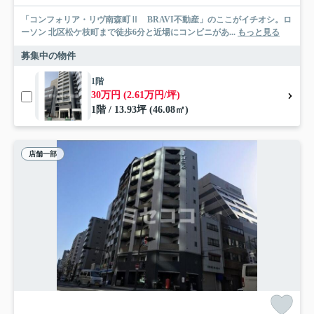
「コンフォリア・リヴ南森町Ⅱ BRAVI不動産」のここがイチオシ。ロ
ーソン 北区松ケ枝町まで徒歩6分と近場にコンビニがあ...
もっと見る
募集中の物件
1階
30万円 (2.61万円/坪)
1階 / 13.93坪 (46.08㎡)
店舗一部