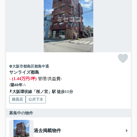
大阪市都島区都島中通
サンライズ都島
- (1.44万円/坪)
管理/共益費-
/築40年 /-
大阪環状線「桜ノ宮」駅 徒歩11分
路面店
公共下水
募集中の物件
過去掲載物件