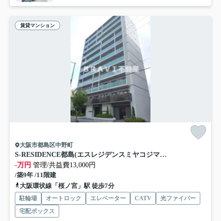
賃貸マンション
大阪市都島区中野町
S-RESIDENCE都島(エスレジデンスミヤコジマ) BRAVI不動産
-万円
管理/共益費13,000円
/築9年 /11階建
大阪環状線「桜ノ宮」駅 徒歩7分
駐輪場
オートロック
エレベーター
CATV
光ファイバー
宅配ボックス