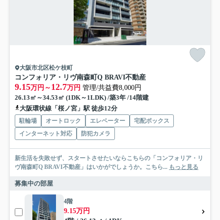
大阪市北区松ケ枝町
コンフォリア・リヴ南森町Q BRAVI不動産
9.15
12.7
万円～
万円
管理/共益費8,000円
26.13㎡～34.53㎡ (1DK～1LDK) /築3年 /14階建
大阪環状線「桜ノ宮」駅 徒歩12分
駐輪場
オートロック
エレベーター
宅配ボックス
インターネット対応
防犯カメラ
新生活を失敗せず、スタートさせたいならこちらの「コンフォリア・リ
ヴ南森町Q BRAVI不動産」はいかがでしょうか。こちら...
もっと見る
募集中の部屋
4階
9.15万円