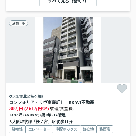
すべて見る（全4戸）
店舗一部
大阪市北区松ケ枝町
コンフォリア・リヴ南森町Ⅱ BRAVI不動産
30
万円 (2.61万円/坪)
管理/共益費-
13.93坪 (46.08㎡) /築1年 /14階建
大阪環状線「桜ノ宮」駅 徒歩11分
駐輪場
エレベーター
宅配ボックス
好立地
路面店