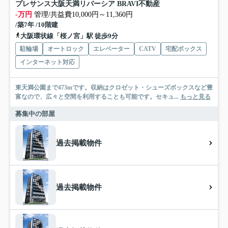
プレサンス大阪天満リバーシア BRAVI不動産
-万円
管理/共益費10,000円～11,360円
/築7年 /10階建
大阪環状線「桜ノ宮」駅 徒歩9分
駐輪場
オートロック
エレベーター
CATV
宅配ボックス
インターネット対応
東天満公園まで473mです。収納はクロゼット・シューズボックスなど豊
富なので、広々と空間を利用することも可能です。セキュ...
もっと見る
募集中の部屋
過去掲載物件
過去掲載物件