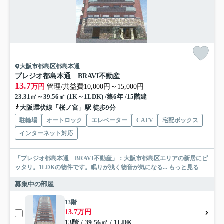
大阪市都島区都島本通
プレジオ都島本通 BRAVI不動産
13.7
万円
管理/共益費10,000円～15,000円
23.31㎡～39.56㎡ (1K～1LDK) /築6年 /15階建
大阪環状線「桜ノ宮」駅 徒歩9分
駐輪場
オートロック
エレベーター
CATV
宅配ボックス
インターネット対応
「プレジオ都島本通 BRAVI不動産」：大阪市都島区エリアの新居にピ
ッタリ。1LDKの物件です。眠りが浅く物音が気になる...
もっと見る
募集中の部屋
13階
13.7万円
13階 / 39.56㎡ / 1LDK