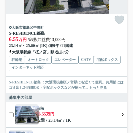
大阪市都島区中野町
S-RESIDENCE都島
6.55
万円
管理/共益費13,000円
23.14㎡～25.60㎡ (1K) /築9年 /11階建
大阪環状線「桜ノ宮」駅 徒歩7分
駐輪場
オートロック
エレベーター
CATV
宅配ボックス
インターネット対応
S-RESIDENCE都島 ：大阪環状線桜ノ宮駅にも近くて便利。共用部には
ゴミ出し24時間OK・宅配ボックスなどが揃って...
もっと見る
募集中の部屋
2階
6.55万円
2階 / 23.14㎡ / 1K