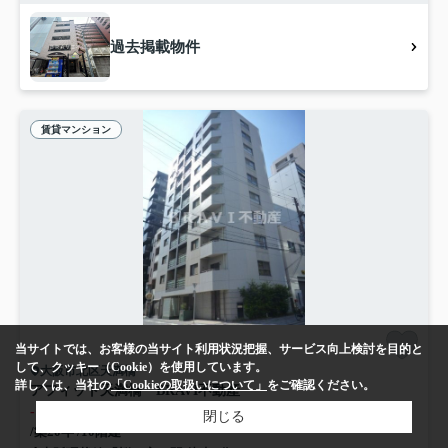
過去掲載物件
賃貸マンション
当サイトでは、お客様の当サイト利用状況把握、サービス向上検討を目的と
して、クッキー（Cookie）を使用しています。
大阪市北区天満橋
詳しくは、当社の
「Cookieの取扱いについて」
をご確認ください。
アフィット天満橋 BRAVI不動産
-
管理/共益費6,000円
閉じる
/築20年 /10階建