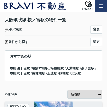
0
お気に入り
大阪環状線 桜ノ宮駅の物件一覧
変更
桜ノ宮駅
変更
条件から探す
おすすめの駅
谷町四丁目駅
/
堺筋本町駅
/
松屋町駅
/
天満橋駅
/
森ノ宮駅
/
谷町六丁目駅
/
長堀橋駅
/
玉造駅
/
緑橋駅
/
北浜駅
25
棟
59
件
賃貸マンション