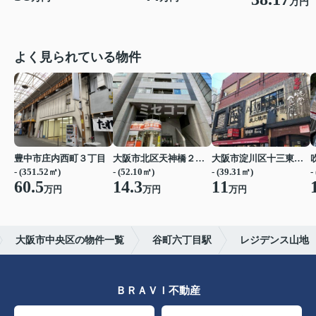
万円
よく見られている物件
豊中市庄内西町３丁目
大阪市北区天神橋２丁目
大阪市淀川区十三東２丁目
- (351.52㎡)
- (52.10㎡)
- (39.31㎡)
-
60.5
14.3
11
万円
万円
万円
大阪市中央区の物件一覧
谷町六丁目駅
レジデンス山地
ＢＲＡＶＩ不動産