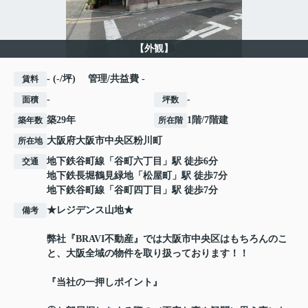
【外観】
- (-/坪) 管理/共益費 -
賃料
-
-
面積
坪数
築29年
1階/7階建
築年数
所在階
大阪府
大阪市中央区
粉川町
所在地
地下鉄谷町線
「
谷町六丁目
」駅 徒歩6分
交通
地下鉄長堀鶴見緑地
「
松屋町
」駅 徒歩7分
地下鉄谷町線
「
谷町四丁目
」駅 徒歩7分
★レジデンス山地★
備考
弊社『BRAVI不動産』では大阪市中央区はもちろんのこ
と、大阪全域の物件を取り扱っております！！
『当社の一押しポイント』