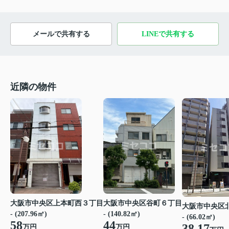
メールで共有する
LINEで共有する
近隣の物件
大阪市中央区上本町西３丁目
大阪市中央区谷町６丁目
大阪市中央区
- (207.96㎡)
- (140.82㎡)
- (66.02㎡)
58
44
38.17
万円
万円