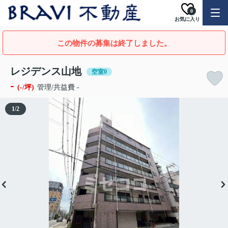
0
お気に入り
この物件の募集は終了しました。
レジデンス山地
空室0
-
(-/坪)
管理/共益費 -
1
/
2