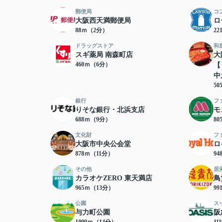
郵便局
コ
大阪西天満郵便局
ロ
88ｍ（2分）
2
ドラッグストア
和
スギ薬局 南森町店
大
460ｍ（6分）
【
中
5
銀行
フ
りそな銀行・北浜支店
モ
688ｍ（9分）
8
文化財
フ
大阪市中央公会堂
ロ
878ｍ（11分）
9
その他
居
カラオケZERO 東天満店
鳥
965ｍ（13分）
9
公園
ス
与力町公園
阪