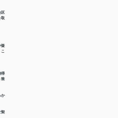
央区
を取
や疑
くこ
納得
ト致
っか
。
ご契