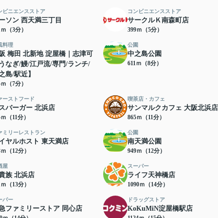
ンビニエンスストア
コンビニエンスストア
ーソン 西天満三丁目
サークルＫ南森町店
21ｍ（3分）
399ｍ（5分）
風料理
公園
阪 梅田 北新地 淀屋橋｜志津可
中之島公園
611ｍ（8分）
うなぎ/鰻/江戸流/専門/ランチ/
之島/駅近】
05ｍ（7分）
ァーストフード
喫茶店・カフェ
スバーガー 北浜店
サンマルクカフェ 大阪北浜店
05ｍ（11分）
865ｍ（11分）
ァミリーレストラン
公園
イヤルホスト 東天満店
南天満公園
48ｍ（12分）
949ｍ（12分）
酒屋
スーパー
貴族 北浜店
ライフ天神橋店
91ｍ（13分）
1090ｍ（14分）
ーパー
ドラッグストア
急ファミリーストア 同心店
KoKuMiN淀屋橋駅店