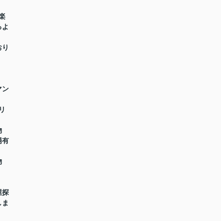
楽
るよ
おり
マン
リ
物
場有
物
屋探
しま