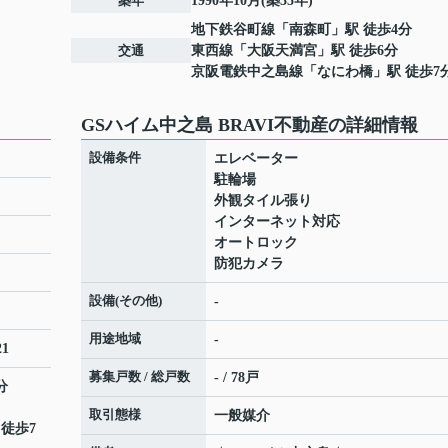
築年
1990年10月(築35年)
地下鉄谷町線
「
南森町
」駅 徒歩4分
交通
東西線
「
大阪天満宮
」駅 徒歩6分
京阪電鉄中之島線
「
なにわ橋
」駅 徒歩7
GSハイム中之島 BRAVI不動産の詳細情報
設備条件
エレベーター
駐輪場
外観タイル張り
インターネット対応
オートロック
防犯カメラ
設備(その他)
-
用途地域
-
1
募集戸数 / 総戸数
- / 78戸
分
取引態様
一般媒介
 徒歩7