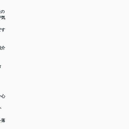
社の
が気
です
紹介
合
か心
か
を落