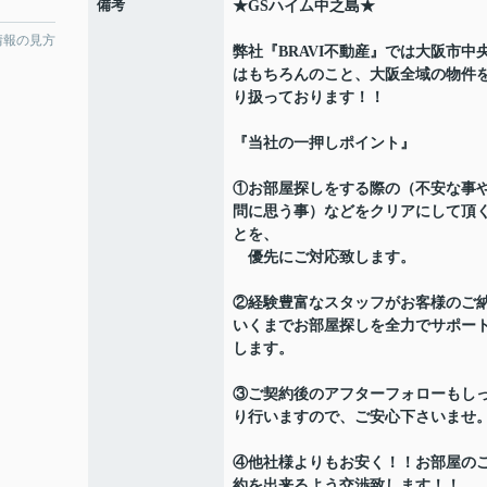
備考
★GSハイム中之島★
情報の見方
弊社『BRAVI不動産』では大阪市中
はもちろんのこと、大阪全域の物件
り扱っております！！
『当社の一押しポイント』
①お部屋探しをする際の（不安な事
問に思う事）などをクリアにして頂
とを、
優先にご対応致します。
②経験豊富なスタッフがお客様のご
いくまでお部屋探しを全力でサポー
します。
③ご契約後のアフターフォローもし
り行いますので、ご安心下さいませ
④他社様よりもお安く！！お部屋の
約を出来るよう交渉致します！！