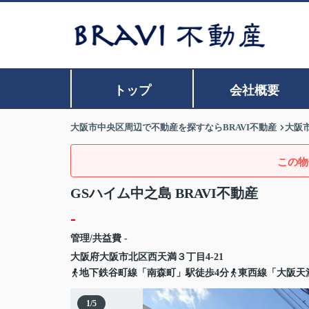
トップ
会社概要
大阪市中央区周辺で不動産を探すならBRAVI不動産
大阪
この物
GSハイム中之島 BRAVI不動産
-
管理/共益費 -
大阪府
大阪市北区
西天満
３丁目4-21
地下鉄谷町線「南森町」駅徒歩4分
東西線「大阪天
1
/
5