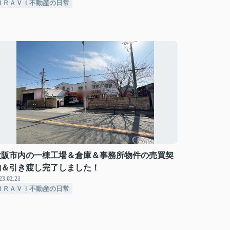
ＢＲＡＶＩ不動産の日常
大阪市内の一棟工場＆倉庫＆事務所物件の売買契
約＆引き渡し完了しました！
23.02.21
ＢＲＡＶＩ不動産の日常