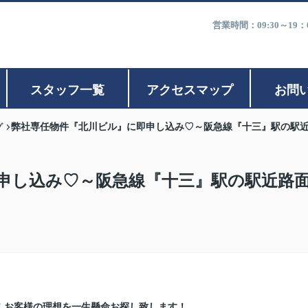
営業時間：09:30～1
スタッフ一覧
アクセスマップ
お問
グ
弊社専任物件『北川ビル』に即申し込み♡～阪急線『十三』駅の駅
申し込み♡～阪急線『十三』駅の駅近路
！お客様の理想を一生懸命お探し致します！