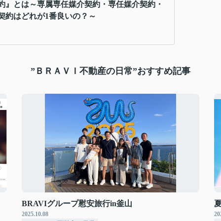
約』とは～専属専任媒介契約・専任媒介契約・
契約はどれが1番良いの？～
”ＢＲＡＶＩ不動産の日常”おすすめ記事
BRAVIグループ慰安旅行in釜山
2025.10.08
20