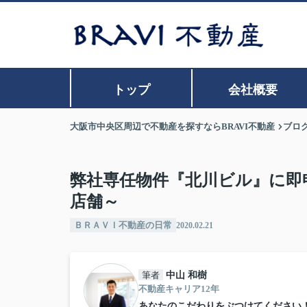
トップ
会社概要
大阪市中央区周辺で不動産を探すならBRAVI不動産
ブロ
弊社専任物件『北川ビル』に即
店舗～
ＢＲＡＶＩ不動産の日常
2020.02.21
筆者
中山 和樹
不動産キャリア12年
あなたのこだわりをぶつけてください