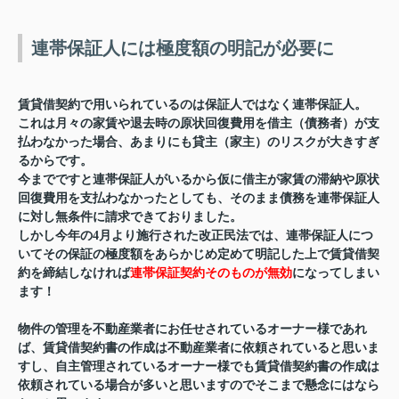
連帯保証人には極度額の明記が必要に
賃貸借契約で用いられているのは保証人ではなく連帯保証人。
これは月々の家賃や退去時の原状回復費用を借主（債務者）が支
払わなかった場合、あまりにも貸主（家主）のリスクが大きすぎ
るからです。
今までですと連帯保証人がいるから仮に借主が家賃の滞納や原状
回復費用を支払わなかったとしても、そのまま債務を連帯保証人
に対し無条件に請求できておりました。
しかし今年の4月より施行された改正民法では、連帯保証人につ
いてその保証の極度額をあらかじめ定めて明記した上で賃貸借契
約を締結しなければ
連帯保証契約そのものが無効
になってしまい
ます！
物件の管理を不動産業者にお任せされているオーナー様であれ
ば、賃貸借契約書の作成は不動産業者に依頼されていると思いま
すし、自主管理されているオーナー様でも賃貸借契約書の作成は
依頼されている場合が多いと思いますのでそこまで懸念にはなら