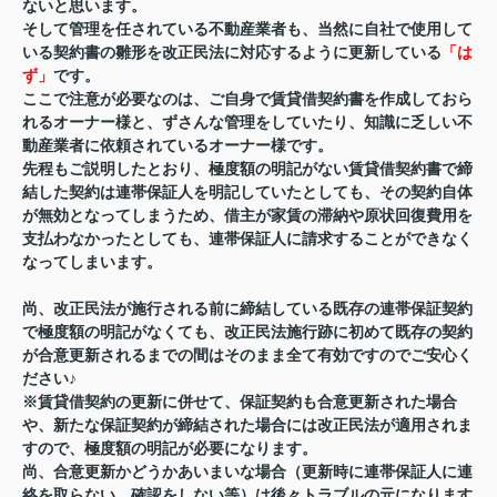
ないと思います。
そして管理を任されている不動産業者も、当然に自社で使用して
いる契約書の雛形を改正民法に対応するように更新している
「は
ず」
です。
ここで注意が必要なのは、ご自身で賃貸借契約書を作成しておら
れるオーナー様と、ずさんな管理をしていたり、知識に乏しい不
動産業者に依頼されているオーナー様です。
先程もご説明したとおり、極度額の明記がない賃貸借契約書で締
結した契約は連帯保証人を明記していたとしても、その契約自体
が無効となってしまうため、借主が家賃の滞納や原状回復費用を
支払わなかったとしても、連帯保証人に請求することができなく
なってしまいます。
尚、改正民法が施行される前に締結している既存の連帯保証契約
で極度額の明記がなくても、改正民法施行跡に初めて既存の契約
が合意更新されるまでの間はそのまま全て有効ですのでご安心く
ださい♪
※賃貸借契約の更新に併せて、保証契約も合意更新された場合
や、新たな保証契約が締結された場合には改正民法が適用されま
すので、極度額の明記が必要になります。
尚、合意更新かどうかあいまいな場合（更新時に連帯保証人に連
絡を取らない、確認をしない等）は後々トラブルの元になります