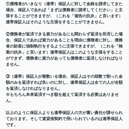
①債権者がいきなり（連帯）保証人に対して金銭を請求してきた
場合、保証人であれば「まずは債務者に請求してください」と主
張することができますが、（これを「催告の抗弁」と言います）
連帯保証人はそのような主張をすることができません。
②債務者が返済できる資力があるにも関わらず返済を拒否した場
合、保証人であれば資力があることを理由に債権者に対し、債務
者の財産に強制執行をするように主張できますが、（これを「検
索の抗弁」と言います）連帯保証人はこのような主張をすること
ができず、債務者に資力があっても債権者に返済しなければなり
ません。
③（連帯）保証人が複数いる場合、保証人はその頭数で割った金
額のみを返済すれば良いのに対し、連帯保証人は全ての人が全額
を返済しなければなりません。
※もちろん本来返済すべき額を超えて返済する必要はありませ
ん。
以上のように保証人よりも連帯保証人の方が重い責任が課せられ
ております。そして賃貸借契約で用いられているのは連帯保証人
です。