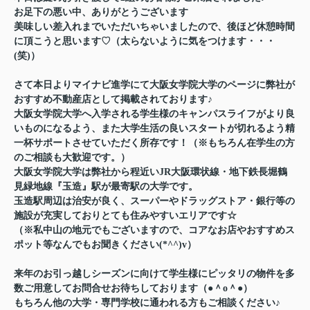
お足下の悪い中、ありがとうございます
美味しい差入れまでいただいちゃいましたので、後ほど休憩時間
に頂こうと思います♡（太らないように気をつけます・・・
(笑)）
さて本日よりマイナビ進学にて大阪女学院大学のページに弊社が
おすすめ不動産店として掲載されております♪
大阪女学院大学へ入学される学生様のキャンパスライフがより良
いものになるよう、また大学生活の良いスタートが切れるよう精
一杯サポートさせていただく所存です！（※もちろん在学生の方
のご相談も大歓迎です。）
大阪女学院大学は弊社から程近いJR大阪環状線・地下鉄長堀鶴
見緑地線『玉造』駅が最寄駅の大学です。
玉造駅周辺は治安が良く、スーパーやドラッグストア・銀行等の
施設が充実しておりとても住みやすいエリアです☆
（※私中山の地元でもございますので、コアなお店やおすすめス
ポット等なんでもお聞きください(*^^)v）
来年のお引っ越しシーズンに向けて学生様にピッタリの物件を多
数ご用意してお問合せお待ちしております（●＾o＾●）
もちろん他の大学・専門学校に通われる方もご相談ください♪