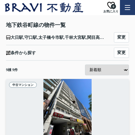
0
お気に入り
地下鉄谷町線の物件一覧
変更
大日駅,守口駅,太子橋今市駅,千林大宮駅,関目高殿駅,野江内代駅,都島駅,天神橋筋六丁目駅,中崎町駅,大阪駅,南森町駅,天満橋駅,谷町四丁目駅,谷町六丁目駅,谷町九丁目駅,四天王寺前夕陽ヶ丘駅,天王寺駅,阿倍野駅,文の里駅,田辺駅,駒川中野駅,平野駅,喜連瓜破駅,出戸駅,長原駅,八尾南駅
変更
条件から探す
9
棟
9
件
中古マンション