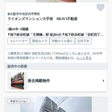
大阪市中央区内平野町
ライオンズマンション大手前 BRAVI不動産
-
/築46年 /9階建
地下鉄谷町線「天満橋」駅 徒歩6分
地下鉄谷町線「谷町四丁目」駅 徒歩9分
エレベーター
防犯カメラ
外観タイル張り
公共下水
三菱東京UFJ銀行 谷町支店が歩いて439mのところにあります。66.96平
米程の専有面積でスペースも十分。開放感溢れる...
もっと見る
販売中の部屋
過去掲載物件
中古マンション