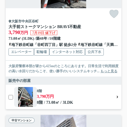
大阪市中央区谷町
大手前ストークマンション BRAVI不動産
3,790
万円
7月19日 値下げ
73.08㎡ (3LDK) /築48年 /10階建
地下鉄谷町線「谷町四丁目」駅 徒歩2分
地下鉄谷町線「天満橋」駅 徒歩8分
エレベーター
駐輪場
インターネット対応
公共下水
大阪府警察本部が家から425mのところにあります。日常生活で利用頻度
の高い水回りだからこそ、使い勝手のいいシステムキッチ...
もっと見る
販売中の部屋
8階
3,790万円
8階 / 73.08㎡ / 3LDK
中古マンション