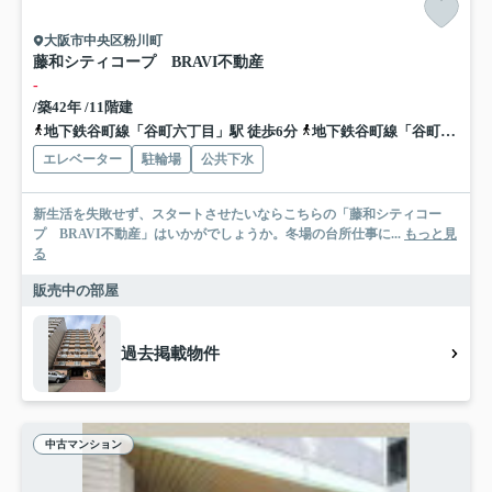
大阪市中央区粉川町
藤和シティコープ BRAVI不動産
-
/築42年 /11階建
地下鉄谷町線「谷町六丁目」駅 徒歩6分
地下鉄谷町線「谷町四丁目」駅 徒歩7分
エレベーター
駐輪場
公共下水
新生活を失敗せず、スタートさせたいならこちらの「藤和シティコー
プ BRAVI不動産」はいかがでしょうか。冬場の台所仕事に...
もっと見
る
販売中の部屋
過去掲載物件
中古マンション