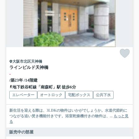
大阪市北区天神橋
ラインビルド天神橋
-
/築23年 /14階建
地下鉄谷町線「南森町」駅 徒歩6分
エレベーター
オートロック
宅配ボックス
公共下水
新生活を迎える際は、3LDKの物件はいかがでしょうか。水道代節約に
つながる追い焚き機能付きです。浴室乾燥機付きの物件は、...
もっと見
る
販売中の部屋