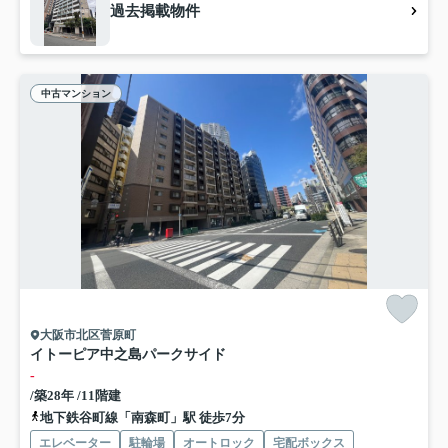
過去掲載物件
中古マンション
大阪市北区菅原町
イトーピア中之島パークサイド
-
/築28年 /11階建
地下鉄谷町線「南森町」駅 徒歩7分
エレベーター
駐輪場
オートロック
宅配ボックス