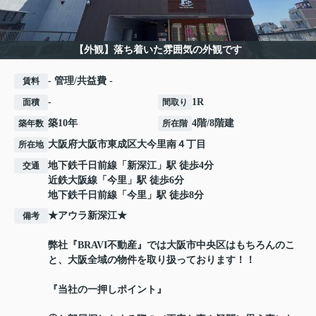
【外観】落ち着いた雰囲気の外観です
- 管理/共益費 -
賃料
-
1R
面積
間取り
築10年
4階/8階建
築年数
所在階
大阪府
大阪市東成区
大今里南
４丁目
所在地
地下鉄千日前線
「
新深江
」駅 徒歩4分
交通
近鉄大阪線
「
今里
」駅 徒歩6分
地下鉄千日前線
「
今里
」駅 徒歩8分
★アウラ新深江★
備考
弊社『BRAVI不動産』では大阪市中央区はもちろんのこ
と、大阪全域の物件を取り扱っております！！
『当社の一押しポイント』