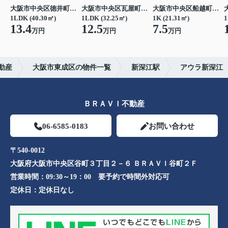
大阪市中央区徳井町２丁目
大阪市中央区瓦屋町１丁目
大阪市中央区船越町２丁目
1LDK (40.30㎡)
1LDK (32.25㎡)
1K (21.31㎡)
1
13.4
12.5
7.5
万円
万円
万円
動産
大阪市東成区の物件一覧
新深江駅
アウラ新深江
ＢＲＡＶＩ不動産
06-6585-0183
お問い合わせ
〒540-0012
大阪府大阪市中央区谷町３丁目２－６ ＢＲＡＶＩ谷町２Ｆ
営業時間：
09:30～19：00 要予約で時間外対応可
定休日：
定休日なし