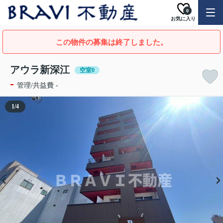
0
お気に入り
この物件の募集は終了しました。
アウラ新深江
空室0
-
管理/共益費 -
1
/
4