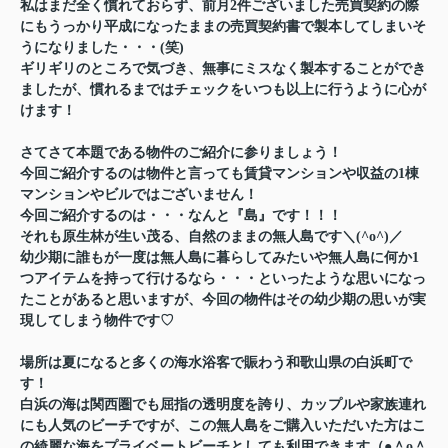
私はまだ全く慣れておらず、前月2件ございました売買契約の際
にもうっかり平成になったままの売買契約書で製本してしまいそ
うになりました・・・(笑)
ギリギリのところで気づき、無事にミスなく製本することができ
ましたが、慣れるまではチェックをいつも以上に行うように心が
けます！
さてさて本題である物件のご紹介に参りましょう！
今回ご紹介するのは物件と言っても賃貸マンションや収益の1棟
マンションやビルではございません！
今回ご紹介するのは・・・なんと『島』です！！！
それも原生林が生い茂る、自然のままの無人島です＼(^o^)／
幼少期に誰もが一度は無人島に暮らしてみたいや無人島に何か1
つアイテムを持って行けるなら・・・といったような思いになっ
たことがあると思いますが、今回の物件はその幼少期の思いが実
現してしまう物件です♡
場所は夏になると多くの海水浴客で賑わう和歌山県の白浜町で
す！
白浜の海は関西圏でも屈指の透明度を誇り、カップルや家族連れ
にも人気のビーチですが、この無人島をご購入いただいた方はこ
の綺麗な海をプライベートビーチとしても利用できます（●＾o＾