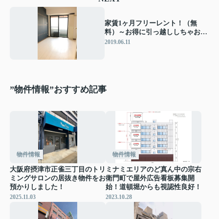
家賃1ヶ月フリーレント！（無
料）～お得に引っ越ししちゃお
う！～『KSピースマンション』
2019.06.11
”物件情報”おすすめ記事
物件情報
物件情報
大阪府摂津市正雀三丁目のトリ
ミナミエリアのど真ん中の宗右
ミングサロンの居抜き物件をお
衛門町で屋外広告看板募集開
預かりしました！
始！道頓堀からも視認性良好！
2025.11.03
2023.10.28