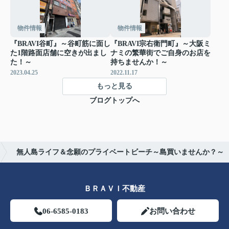
物件情報
物件情報
『BRAVI谷町』～谷町筋に面し
『BRAVI宗右衛門町』～大阪ミ
た1階路面店舗に空きが出まし
ナミの繁華街でご自身のお店を
た！～
持ちませんか！～
2023.04.25
2022.11.17
もっと見る
ブログトップへ
無人島ライフ＆念願のプライベートビーチ～島買いませんか？～
ＢＲＡＶＩ不動産
06-6585-0183
お問い合わせ