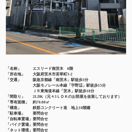
「名称」 エスリード南茨木 6階
「所在地」 大阪府茨木市若草町3-2
「交通」 阪急京都線「南茨木」駅徒歩3分
大阪モノレール本線「宇野辺」駅徒歩15分
ＪＲ東海道本線「茨木」駅徒歩18分
「
間取り」 2LDK（元々3ＬＤＫのお部屋を改装しております）
「専有面積」 約70.00㎡
「構造」 鉄筋コンクリート造 地上10
階建
「駐車場」 要問合せ
「自転車置場」要問合せ
「バイク置場」要問合せ
「ネット環境」要問合せ