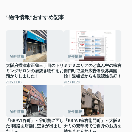
”物件情報”おすすめ記事
物件情報
物件情報
大阪府摂津市正雀三丁目のトリ
ミナミエリアのど真ん中の宗右
ミングサロンの居抜き物件をお
衛門町で屋外広告看板募集開
預かりしました！
始！道頓堀からも視認性良好！
2025.11.03
2023.10.28
物件情報
物件情報
『BRAVI谷町』～谷町筋に面し
『BRAVI宗右衛門町』～大阪ミ
た1階路面店舗に空きが出まし
ナミの繁華街でご自身のお店を
た！～
持ちませんか！～