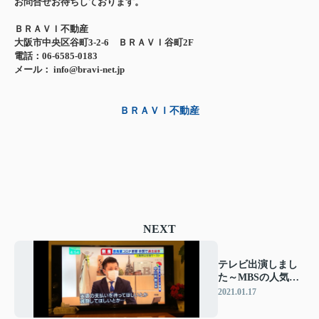
お問合せお待ちしております。
ＢＲＡＶＩ不動産
大阪市中央区谷町3-2-6 ＢＲＡＶＩ谷町2F
電話：06-6585-0183
メール： info@bravi-net.jp
ＢＲＡＶＩ不動産
NEXT
テレビ出演しまし
た～MBSの人気ニ
ュース番組『News
2021.01.17
ミント！』～