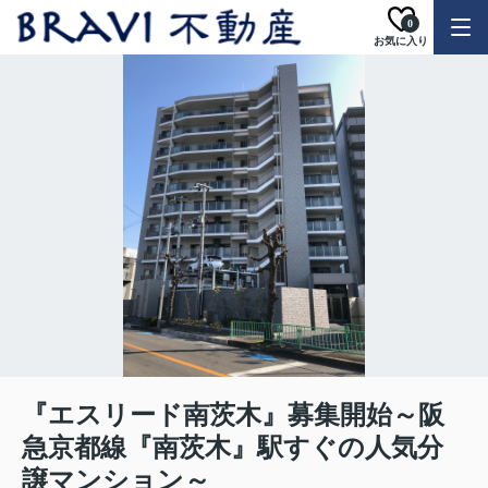
0
お気に入り
『エスリード南茨木』募集開始～阪
急京都線『南茨木』駅すぐの人気分
譲マンション～