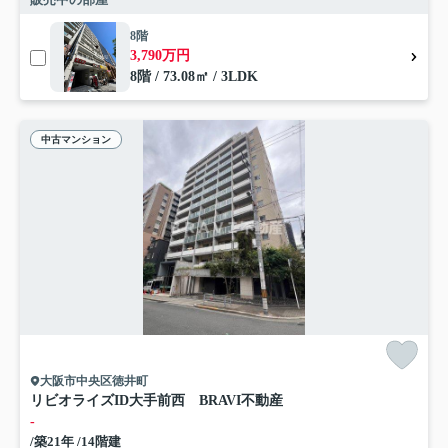
8階
3,790万円
8階 / 73.08㎡ / 3LDK
中古マンション
大阪市中央区徳井町
リビオライズID大手前西 BRAVI不動産
-
/築21年 /14階建