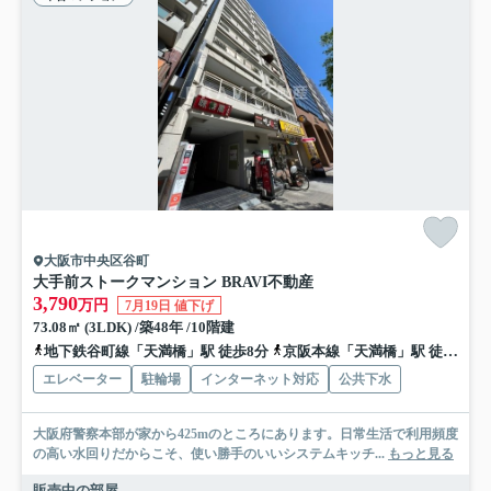
大阪市中央区谷町
大手前ストークマンション BRAVI不動産
3,790
万円
7月19日 値下げ
73.08㎡ (3LDK) /築48年 /10階建
地下鉄谷町線「天満橋」駅 徒歩8分
京阪本線「天満橋」駅 徒歩9分
エレベーター
駐輪場
インターネット対応
公共下水
大阪府警察本部が家から425mのところにあります。日常生活で利用頻度
の高い水回りだからこそ、使い勝手のいいシステムキッチ...
もっと見る
販売中の部屋