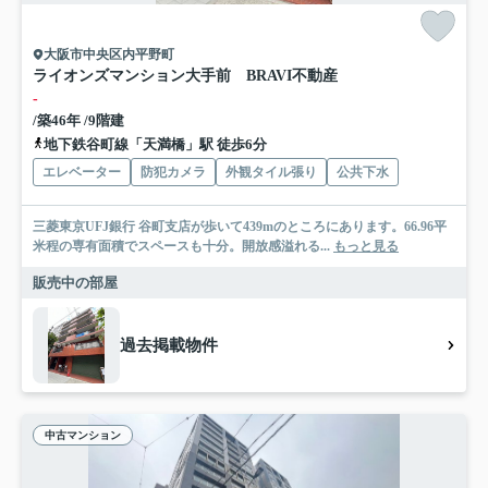
大阪市中央区内平野町
ライオンズマンション大手前 BRAVI不動産
-
/築46年 /9階建
地下鉄谷町線「天満橋」駅 徒歩6分
エレベーター
防犯カメラ
外観タイル張り
公共下水
三菱東京UFJ銀行 谷町支店が歩いて439mのところにあります。66.96平
米程の専有面積でスペースも十分。開放感溢れる...
もっと見る
販売中の部屋
過去掲載物件
中古マンション