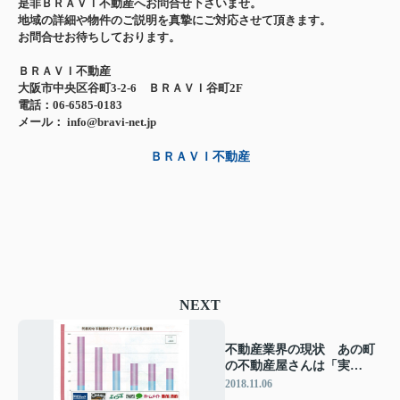
是非ＢＲＡＶＩ不動産へお問合せ下さいませ。
地域の詳細や物件のご説明を真摯にご対応させて頂きます。
お問合せお待ちしております。
ＢＲＡＶＩ不動産
大阪市中央区谷町3-2-6 ＢＲＡＶＩ谷町2F
電話：06-6585-0183
メール： info@bravi-net.jp
ＢＲＡＶＩ不動産
NEXT
不動産業界の現状 あの町
の不動産屋さんは「実
は・・・」
2018.11.06