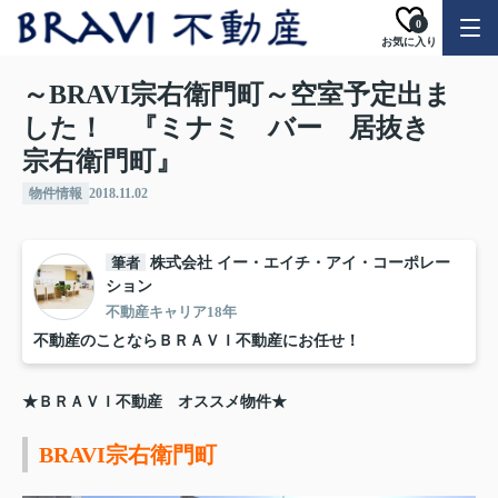
0
お気に入り
～BRAVI宗右衛門町～空室予定出ま
した！ 『ミナミ バー 居抜き
宗右衛門町』
物件情報
2018.11.02
筆者
株式会社 イー・エイチ・アイ・コーポレー
ション
不動産キャリア18年
不動産のことならＢＲＡＶＩ不動産にお任せ！
★ＢＲＡＶＩ不動産 オススメ物件★
BRAVI宗右衛門町