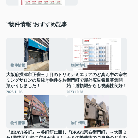
”物件情報”おすすめ記事
物件情報
物件情報
大阪府摂津市正雀三丁目のトリ
ミナミエリアのど真ん中の宗右
ミングサロンの居抜き物件をお
衛門町で屋外広告看板募集開
預かりしました！
始！道頓堀からも視認性良好！
2025.11.03
2023.10.28
物件情報
物件情報
『BRAVI谷町』～谷町筋に面し
『BRAVI宗右衛門町』～大阪ミ
た1階路面店舗に空きが出まし
ナミの繁華街でご自身のお店を