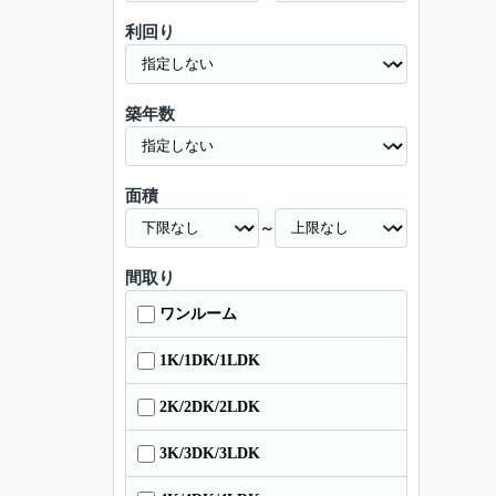
利回り
築年数
面積
～
間取り
ワンルーム
1K/1DK/1LDK
2K/2DK/2LDK
3K/3DK/3LDK