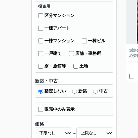
投資用
区分マンション
一棟アパート
一棟マンション
一棟ビル
滅多
一戸建て
店舗・事務所
心斎
寮・旅館等
土地
新築・中古
指定しない
新築
中古
販売中のみ表示
価格
～