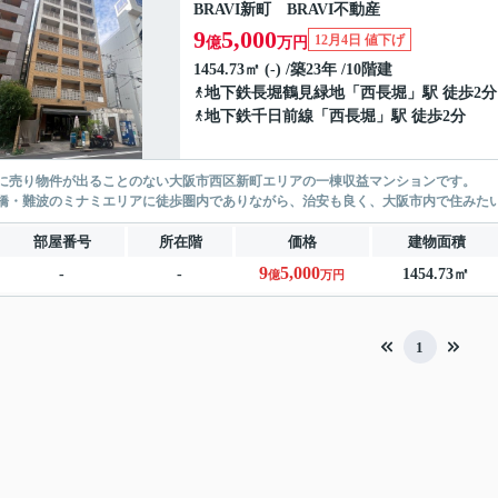
BRAVI新町 BRAVI不動産
9
5,000
12月4日 値下げ
億
万円
1454.73㎡ (-) /築23年 /10階建
地下鉄長堀鶴見緑地
「
西長堀
」駅 徒歩2分
地下鉄千日前線
「
西長堀
」駅 徒歩2分
に売り物件が出ることのない大阪市西区新町エリアの一棟収益マンションです。
橋・難波のミナミエリアに徒歩圏内でありながら、治安も良く、大阪市内で住みたい
部屋番号
所在階
価格
建物面積
9
5,000
-
-
1454.73㎡
億
万円
1